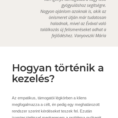
gyógyuláshoz segítségre.
Nagyon ajánlom azoknak is, akik az
önismeret útján már tudatosan
haladnak, mivel az Évával való
találkozás új felismeréseket adhat a
fejlődéshez. Vanyovszki Mária
Hogyan történik a
kezelés?
Az empatikus, támogatói légkörben a kliens
megfogalmazza a célt, én pedig egy meghatározott
rendszer szerint kérdéseket teszek fel. Ezután
izomteszteléssel megkeresem a probléma gyökerét,