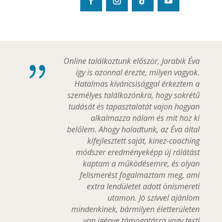
{
Online találkoztunk először, Jarabik Éva
így is azonnal érezte, milyen vagyok.
Hatalmas kíváncsisággal érkeztem a
személyes találkozónkra, hogy sokrétű
tudását és tapasztalatát vajon hogyan
alkalmazza nálam és mit hoz ki
belőlem. Ahogy haladtunk, az Éva által
kifejlesztett saját, kinez-coaching
módszer eredményeképp új rálátást
kaptam a működésemre, és olyan
felismerést fogalmaztam meg, ami
extra lendületet adott önismereti
utamon. Jó szívvel ajánlom
mindenkinek, bármilyen életterületen
van igénye támogatásra vagy testi