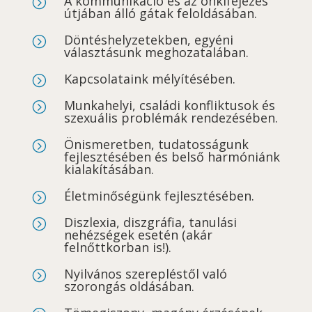
A kommunikáció és az önkifejezés
=
útjában álló gátak feloldásában.
Döntéshelyzetekben, egyéni
=
választásunk meghozatalában.
Kapcsolataink mélyítésében.
=
Munkahelyi, családi konfliktusok és
=
szexuális problémák rendezésében.
Önismeretben, tudatosságunk
=
fejlesztésében és belső harmóniánk
kialakításában.
Életminőségünk fejlesztésében.
=
Diszlexia, diszgráfia, tanulási
=
nehézségek esetén (akár
felnőttkorban is!).
Nyilvános szerepléstől való
=
szorongás oldásában.