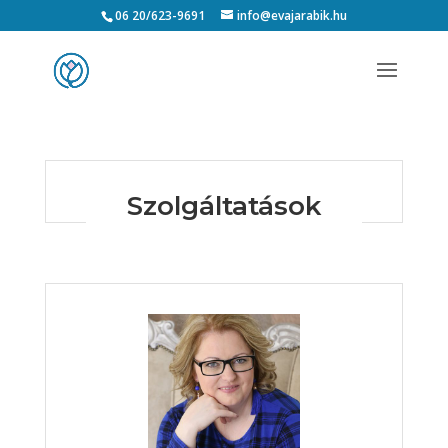
06 20/623-9691
info@evajarabik.hu
Szolgáltatások