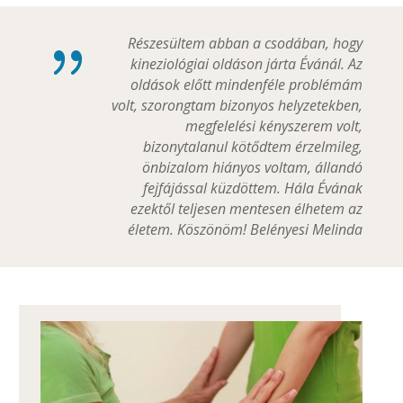
{
Részesültem abban a csodában, hogy
kineziológiai oldáson járta Évánál. Az
oldások előtt mindenféle problémám
volt, szorongtam bizonyos helyzetekben,
megfelelési kényszerem volt,
bizonytalanul kötődtem érzelmileg,
önbizalom hiányos voltam, állandó
fejfájással küzdöttem. Hála Évának
ezektől teljesen mentesen élhetem az
életem. Köszönöm! Belényesi Melinda