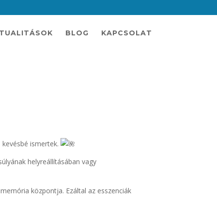
TUALITÁSOK
BLOG
KAPCSOLAT
n kevésbé ismertek.
súlyának helyreállításában vagy
a memória központja. Ezáltal az esszenciák