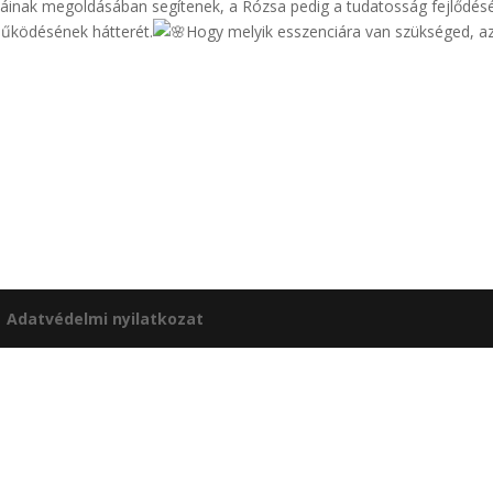
áinak megoldásában segítenek, a Rózsa pedig a tudatosság fejlődésé
működésének hátterét.
Hogy melyik esszenciára van szükséged, azt
|
Adatvédelmi nyilatkozat