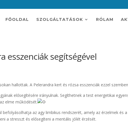
FŐOLDAL
SZOLGÁLTATÁSOK
RÓLAM
AK
a esszenciák segítségével
sokan hallottak. A Pelerandra kert és rózsa esszenciák ezzel szembe
gjának elősegítésére irányulnak. Segíthetnek a test energetikai egyen
s az elme működését.
nül befolyásolhatja az agy limbikus rendszerét, amely az érzelmek és 
ni a stresszt és elősegíteni a mentális jólét érzését.