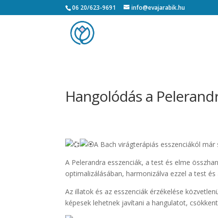
06 20/623-9691
info@evajarabik.hu
Hangolódás a Pelerandr
A Bach virágterápiás esszenciákól már 
A Pelerandra esszenciák, a test és elme összhan
optimalizálásában, harmonizálva ezzel a test é
Az illatok és az esszenciák érzékelése közvetle
képesek lehetnek javítani a hangulatot, csökkente