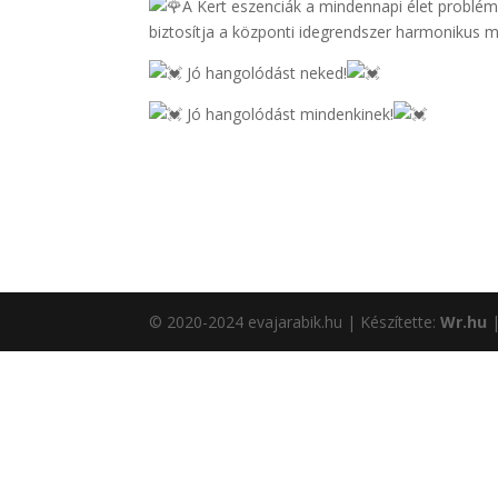
A Kert eszenciák a mindennapi élet problém
biztosítja a központi idegrendszer harmonikus 
Jó hangolódást neked!
Jó hangolódást mindenkinek!
© 2020-2024 evajarabik.hu | Készítette:
Wr.hu