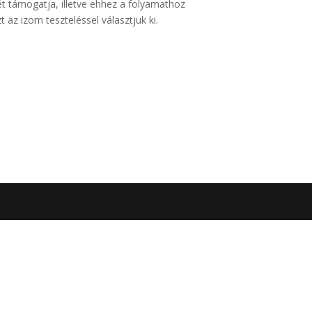
t támogatja, illetve ehhez a folyamathoz
 az izom teszteléssel választjuk ki.