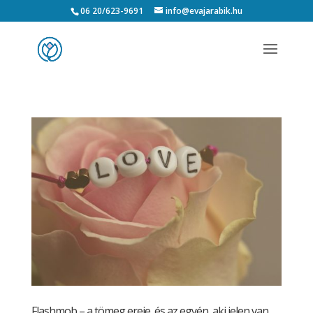
06 20/623-9691
info@evajarabik.hu
Flashmob – a tömeg ereje, és az egyén, aki jelen van